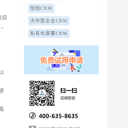
信创CRM
和应
大中型企业CRM
求，
私有化部署CRM
以
求
高