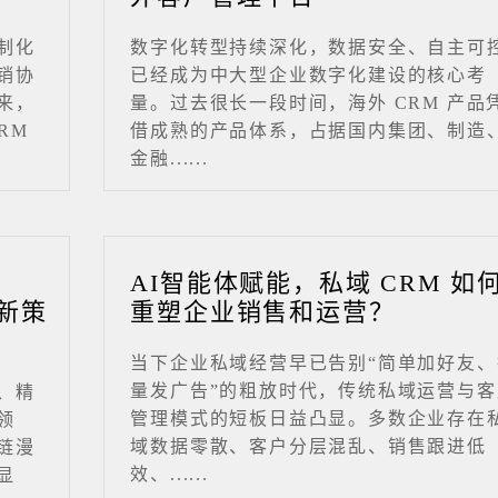
制化
数字化转型持续深化，数据安全、自主可
销协
已经成为中大型企业数字化建设的核心考
来，
量。过去很长一段时间，海外 CRM 产品
RM
借成熟的产品体系，占据国内集团、制造
金融......
业
AI智能体赋能，私域 CRM 如
新策
重塑企业销售和运营？
当下企业私域经营早已告别“简单加好友、
量发广告”的粗放时代，传统私域运营与客
、精
管理模式的短板日益凸显。多数企业存在
领
域数据零散、客户分层混乱、销售跟进低
链漫
效、......
显