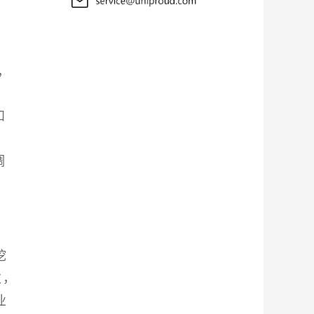
，
和
调
挖
次，
业