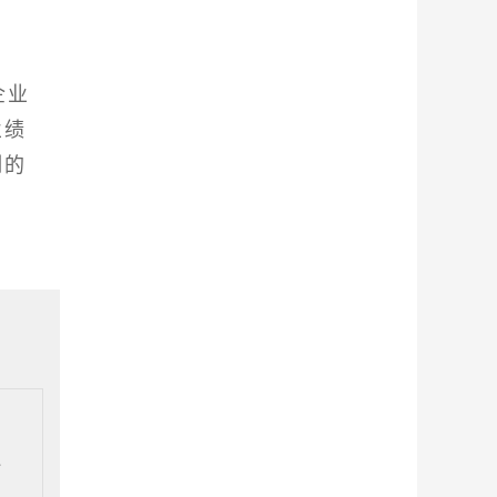
企业
业绩
制的
海