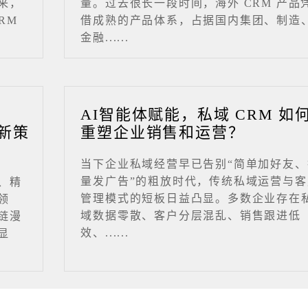
来，
量。过去很长一段时间，海外 CRM 产品
RM
借成熟的产品体系，占据国内集团、制造
金融......
业
AI智能体赋能，私域 CRM 如
新策
重塑企业销售和运营？
当下企业私域经营早已告别“简单加好友、
量发广告”的粗放时代，传统私域运营与客
、精
管理模式的短板日益凸显。多数企业存在
领
域数据零散、客户分层混乱、销售跟进低
链漫
效、......
显