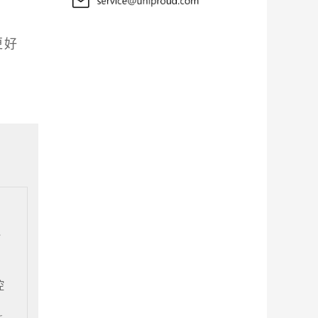
更好
海
控