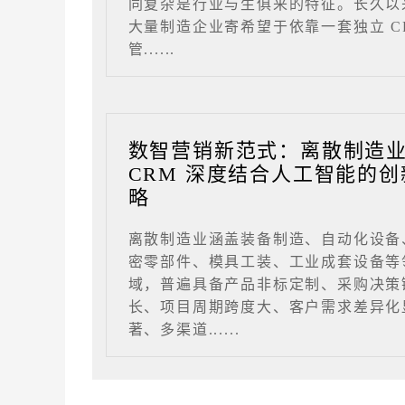
同复杂是行业与生俱来的特征。长久以
大量制造企业寄希望于依靠一套独立 C
管......
数智营销新范式：离散制造
CRM 深度结合人工智能的创
略
离散制造业涵盖装备制造、自动化设备
密零部件、模具工装、工业成套设备等
域，普遍具备产品非标定制、采购决策
长、项目周期跨度大、客户需求差异化
著、多渠道......