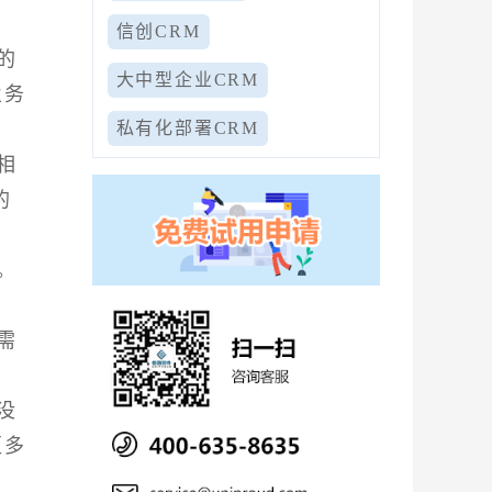
信创CRM
的
大中型企业CRM
业务
私有化部署CRM
相
的
。
需
没
更多