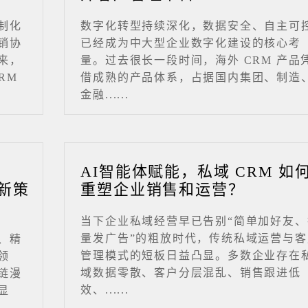
制化
数字化转型持续深化，数据安全、自主可
销协
已经成为中大型企业数字化建设的核心考
来，
量。过去很长一段时间，海外 CRM 产品
RM
借成熟的产品体系，占据国内集团、制造
金融......
业
AI智能体赋能，私域 CRM 如
新策
重塑企业销售和运营？
当下企业私域经营早已告别“简单加好友、
量发广告”的粗放时代，传统私域运营与客
、精
管理模式的短板日益凸显。多数企业存在
领
域数据零散、客户分层混乱、销售跟进低
链漫
效、......
显