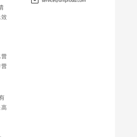
清
无效
化营
的营
有
提高