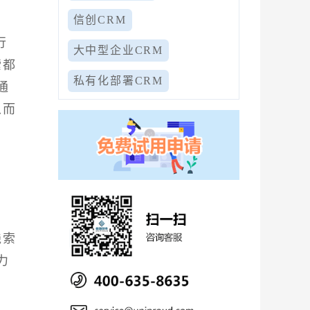
信创CRM
行
大中型企业CRM
索都
私有化部署CRM
通
从而
线索
力