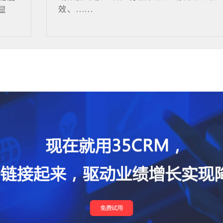
效、......
显