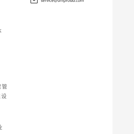
体
营管
建设
业