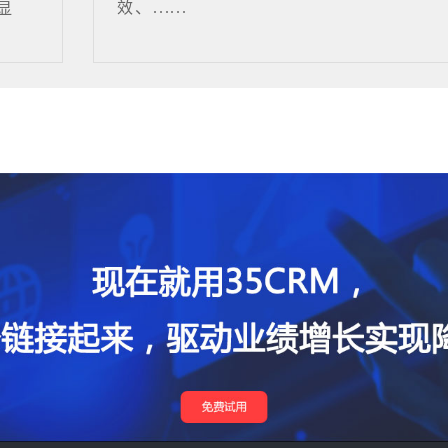
效、......
显