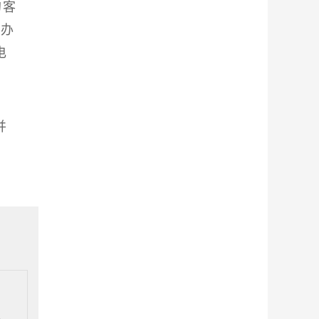
的客
动办
电
并
海