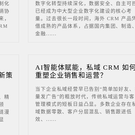
制化
数字化转型持续深化，数据安全、自主可
销协
已经成为中大型企业数字化建设的核心考
来，
量。过去很长一段时间，海外 CRM 产品
RM
借成熟的产品体系，占据国内集团、制造
金融......
业
AI智能体赋能，私域 CRM 如
新策
重塑企业销售和运营？
当下企业私域经营早已告别“简单加好友、
量发广告”的粗放时代，传统私域运营与客
、精
管理模式的短板日益凸显。多数企业存在
领
域数据零散、客户分层混乱、销售跟进低
链漫
效、......
显