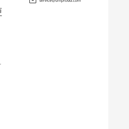
更
一
力