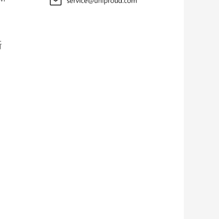
新
，
；