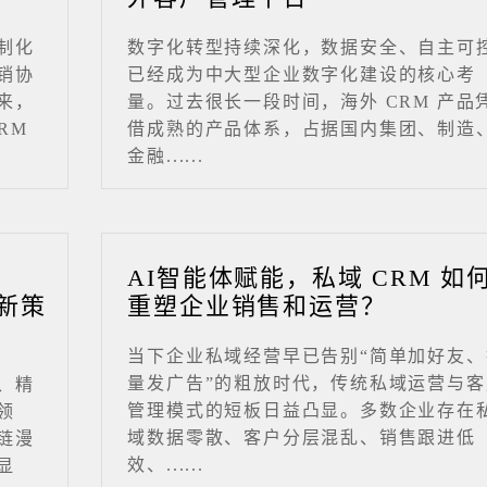
制化
数字化转型持续深化，数据安全、自主可
销协
已经成为中大型企业数字化建设的核心考
来，
量。过去很长一段时间，海外 CRM 产品
RM
借成熟的产品体系，占据国内集团、制造
金融......
业
AI智能体赋能，私域 CRM 如
新策
重塑企业销售和运营？
当下企业私域经营早已告别“简单加好友、
量发广告”的粗放时代，传统私域运营与客
、精
管理模式的短板日益凸显。多数企业存在
领
域数据零散、客户分层混乱、销售跟进低
链漫
效、......
显