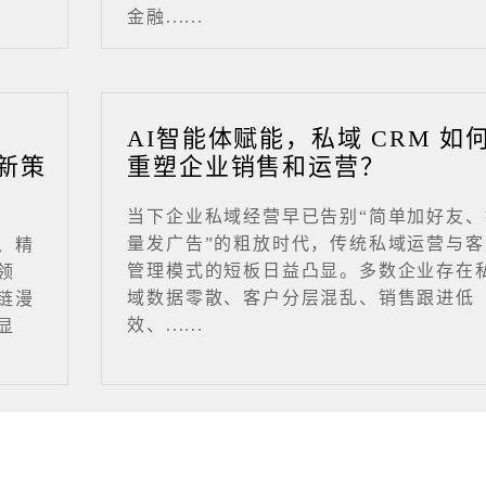
金融......
业
AI智能体赋能，私域 CRM 如
新策
重塑企业销售和运营？
当下企业私域经营早已告别“简单加好友、
量发广告”的粗放时代，传统私域运营与客
、精
管理模式的短板日益凸显。多数企业存在
领
域数据零散、客户分层混乱、销售跟进低
链漫
效、......
显