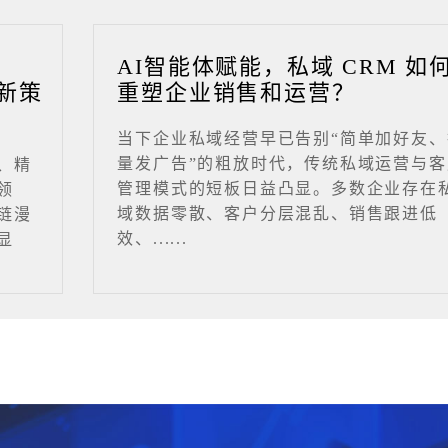
业
AI智能体赋能，私域 CRM 如
新策
重塑企业销售和运营？
当下企业私域经营早已告别“简单加好友、
量发广告”的粗放时代，传统私域运营与客
、精
管理模式的短板日益凸显。多数企业存在
领
域数据零散、客户分层混乱、销售跟进低
链漫
效、......
显