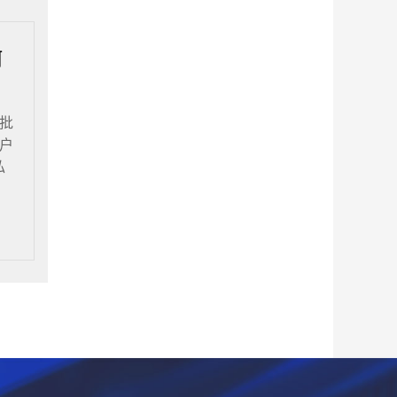
何
批
户
私