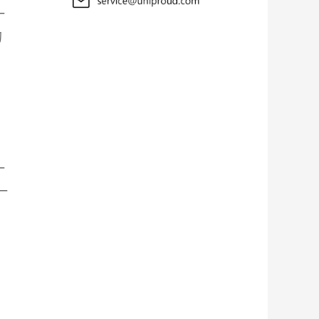
一
的
一
一
。