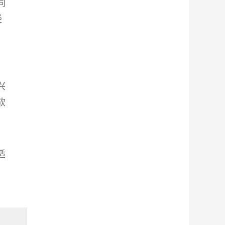
同
经
兴
软
适