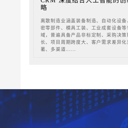
CRM 深度结合人工智能的创
略
离散制造业涵盖装备制造、自动化设备
密零部件、模具工装、工业成套设备等
域，普遍具备产品非标定制、采购决策
长、项目周期跨度大、客户需求差异化
著、多渠道......