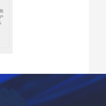
批
户
私