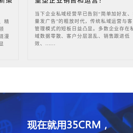
新策
重塑企业销售和运营？
当下企业私域经营早已告别“简单加好友、
量发广告”的粗放时代，传统私域运营与客
、精
管理模式的短板日益凸显。多数企业存在
领
域数据零散、客户分层混乱、销售跟进低
链漫
效、......
显