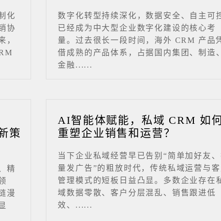
制化
数字化转型持续深化，数据安全、自主可
销协
已经成为中大型企业数字化建设的核心考
来，
量。过去很长一段时间，海外 CRM 产品
RM
借成熟的产品体系，占据国内集团、制造
金融......
业
AI智能体赋能，私域 CRM 如
新策
重塑企业销售和运营？
当下企业私域经营早已告别“简单加好友、
量发广告”的粗放时代，传统私域运营与客
、精
管理模式的短板日益凸显。多数企业存在
领
域数据零散、客户分层混乱、销售跟进低
链漫
效、......
显