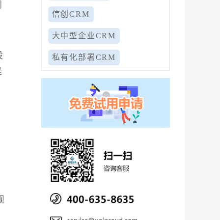
到
信创CRM
大中型企业CRM
设
私有化部署CRM
是
规
。