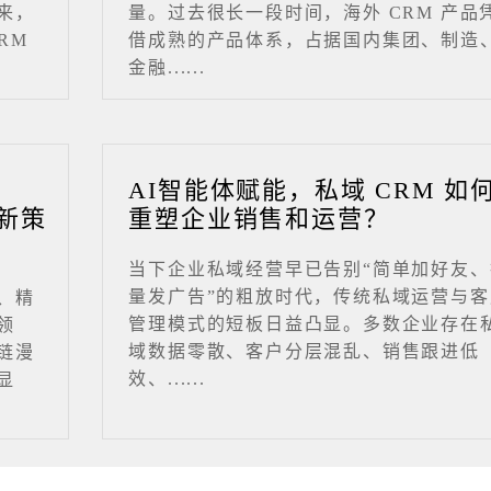
来，
量。过去很长一段时间，海外 CRM 产品
RM
借成熟的产品体系，占据国内集团、制造
金融......
业
AI智能体赋能，私域 CRM 如
新策
重塑企业销售和运营？
当下企业私域经营早已告别“简单加好友、
量发广告”的粗放时代，传统私域运营与客
、精
管理模式的短板日益凸显。多数企业存在
领
域数据零散、客户分层混乱、销售跟进低
链漫
效、......
显