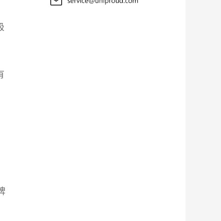
吸
。
有
牌