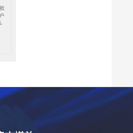
批
户
私