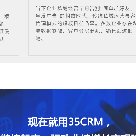
当下企业私域经营早已告别“简单加好友、
量发广告”的粗放时代，传统私域运营与客
、精
管理模式的短板日益凸显。多数企业存在
领
域数据零散、客户分层混乱、销售跟进低
链漫
效、......
显