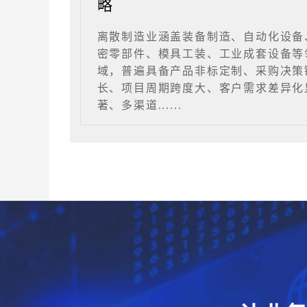
略
离散制造业涵盖装备制造、自动化设备
密零部件、模具工装、工业成套设备等
域，普遍具备产品非标定制、采购决策
长、项目周期跨度大、客户需求差异化
著、多渠道......