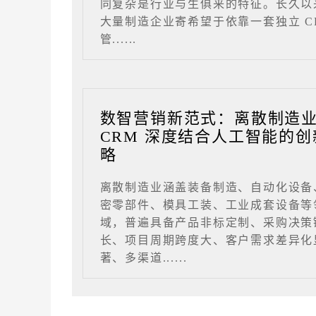
同复杂是行业与生俱来的特征。长久以
大量制造企业寄希望于依靠一套独立 C
管......
数智营销新范式：离散制造
CRM 深度结合人工智能的创
略
离散制造业涵盖装备制造、自动化设备
密零部件、模具工装、工业成套设备等
域，普遍具备产品非标定制、采购决策
长、项目周期跨度大、客户需求差异化
著、多渠道......