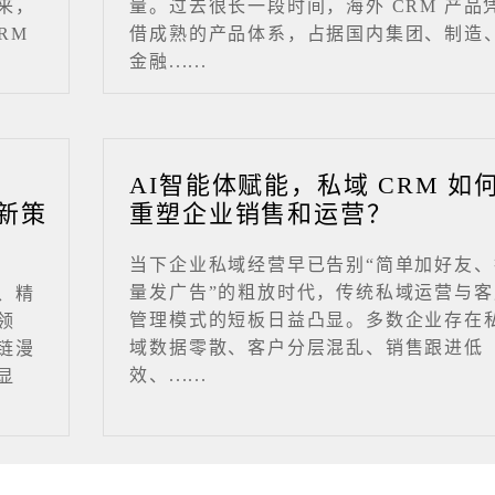
来，
量。过去很长一段时间，海外 CRM 产品
RM
借成熟的产品体系，占据国内集团、制造
金融......
业
AI智能体赋能，私域 CRM 如
新策
重塑企业销售和运营？
当下企业私域经营早已告别“简单加好友、
量发广告”的粗放时代，传统私域运营与客
、精
管理模式的短板日益凸显。多数企业存在
领
域数据零散、客户分层混乱、销售跟进低
链漫
效、......
显