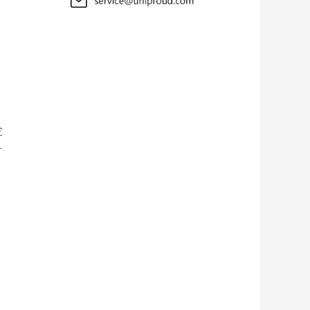
企
有
过