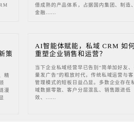
RM
借成熟的产品体系，占据国内集团、制造
金融......
业
AI智能体赋能，私域 CRM 如
新策
重塑企业销售和运营？
当下企业私域经营早已告别“简单加好友、
量发广告”的粗放时代，传统私域运营与客
、精
管理模式的短板日益凸显。多数企业存在
领
域数据零散、客户分层混乱、销售跟进低
链漫
效、......
显