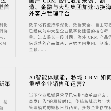
成过
国产 CRM 替代浪潮来袭：制
型首
造、金融与大型集团加速切换
外客户管理平台
制化
数字化转型持续深化，数据安全、自主可
销协
已经成为中大型企业数字化建设的核心考
来，
量。过去很长一段时间，海外 CRM 产品
RM
借成熟的产品体系，占据国内集团、制造
金融......
业
AI智能体赋能，私域 CRM 如
新策
重塑企业销售和运营？
当下企业私域经营早已告别“简单加好友、
量发广告”的粗放时代，传统私域运营与客
、精
管理模式的短板日益凸显。多数企业存在
领