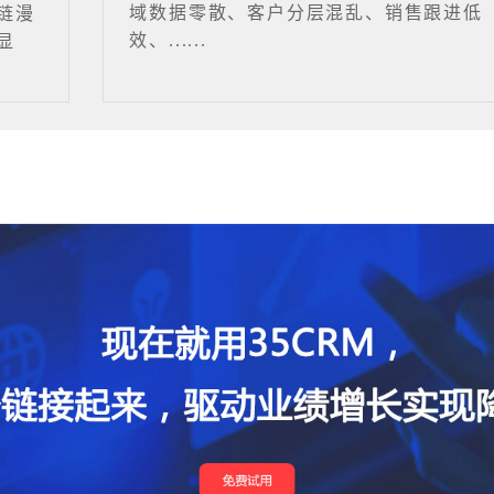
域数据零散、客户分层混乱、销售跟进低
链漫
效、......
显