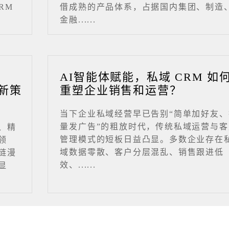
RM
借成熟的产品体系，占据国内集团、制造
金融......
业
AI智能体赋能，私域 CRM 如
新策
重塑企业销售和运营？
当下企业私域经营早已告别“简单加好友、
量发广告”的粗放时代，传统私域运营与客
、精
管理模式的短板日益凸显。多数企业存在
领
域数据零散、客户分层混乱、销售跟进低
链漫
效、......
显