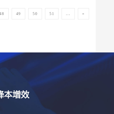
48
49
50
51
...
»