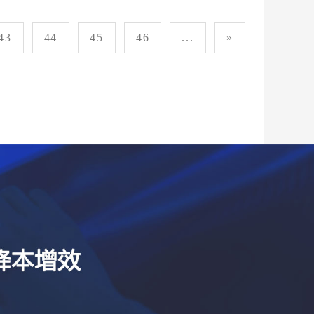
43
44
45
46
...
»