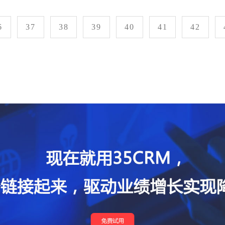
6
37
38
39
40
41
42