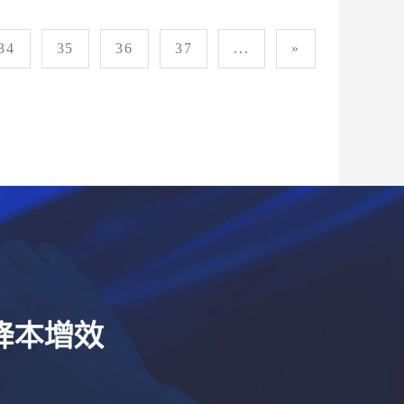
34
35
36
37
...
»