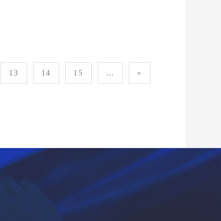
13
14
15
...
»