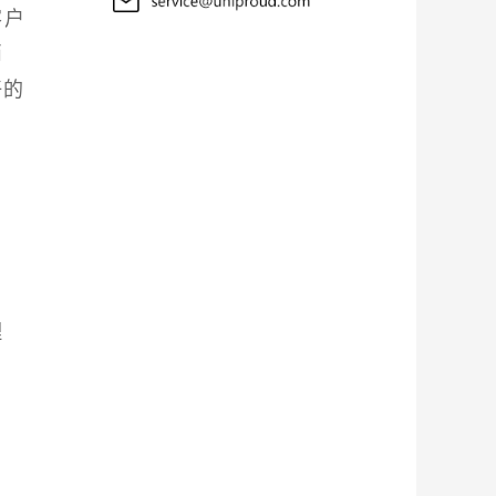
客户
消
好的
基
理