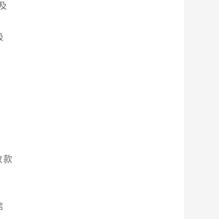
及
吸
，
收款
信