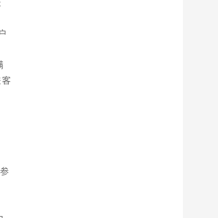
账
户
满
进客
些参