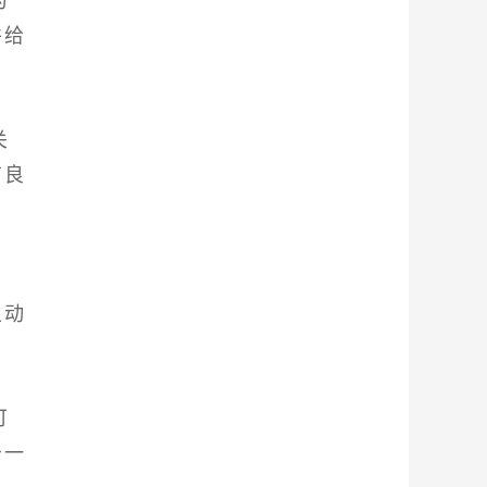
为
并给
关
有良
情
主动
可
予一