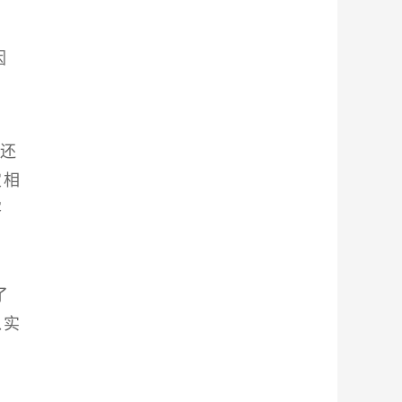
因
，还
定相
客
了
以实