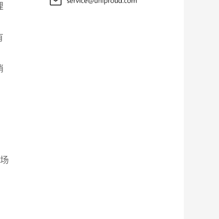
理
有
销
市场
，